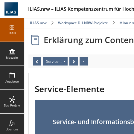
ILIAS.nrw – ILIAS Kompetenzzentrum für Hoc
ILIAS.nrw
Workspace DH.NRW-Projekte
MIau.nr
Tools
Erklärung zum Content-
Magazin
Service-Elemente
Angebote
Service-Elemente
Das Projekt
Service- und Informations
Über uns