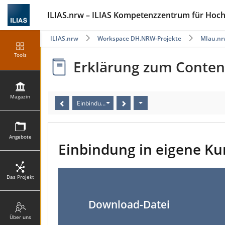
ILIAS.nrw – ILIAS Kompetenzzentrum für Hoc
ILIAS.nrw
Workspace DH.NRW-Projekte
MIau.nr
Tools
Erklärung zum Content-
Magazin
Einbindung in eigene Kurse und Lernmaterialien
Angebote
Einbindung in eigene Ku
Das Projekt
Download-Datei
Über uns