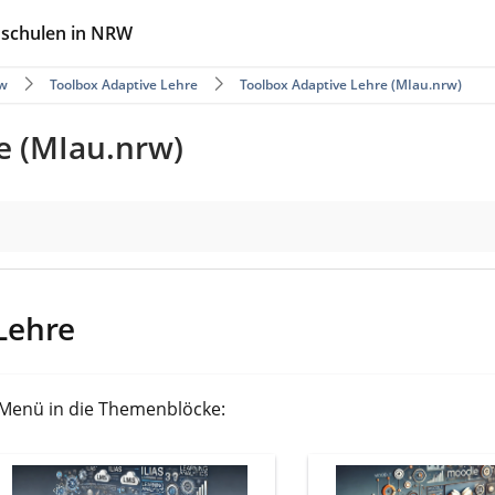
hschulen in NRW
w
Toolbox Adaptive Lehre
Toolbox Adaptive Lehre (MIau.nrw)
e (MIau.nrw)
Lehre
l-Menü in die Themenblöcke: