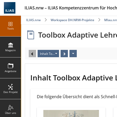
ILIAS.nrw – ILIAS Kompetenzzentrum für Hoc
ILIAS.nrw
Workspace DH.NRW-Projekte
MIau.nr
Tools
Toolbox Adaptive Lehr
Magazin
Inhalt Toolbox Adaptive Lehre
Angebote
Inhalt Toolbox Adaptive 
Das Projekt
Die folgende Übersicht dient als Schnel
Über uns