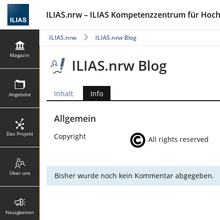
ILIAS.nrw – ILIAS Kompetenzzentrum für Hoc
ILIAS.nrw
ILIAS.nrw Blog
Magazin
ILIAS.nrw Blog
Inhalt
Info
Angebote
Allgemein
Das Projekt
Copyright
All rights reserved
Über uns
Bisher wurde noch kein Kommentar abgegeben.
Neuigkeiten