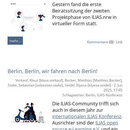
Gestern fand die erste
Beiratssitzung der zweiten
Projektphase von
ILIAS.nrw
in
virtueller Form statt.
mehr…
Kommentare
(0) ·
Link
Berlin, Berlin, wir fahren nach Berlin!
Vorkauf, Klaus [klaus.vorkauf], Becker, Matthias [Matthias.Becker],
Stake, Sebastian [sebastian.stake], Seidel, Elyesa [elyesa.seidel] - 2. Jun
2025, 17:45
Schlagwörter: Berlin, ILIAS-Konferenz
Die ILIAS-Community trifft sich
auch in diesem Jahr zur
internationalen ILIAS Konferenz
.
Ausrichter sind der
ILIAS open
source e-Learning e.V.
und ein