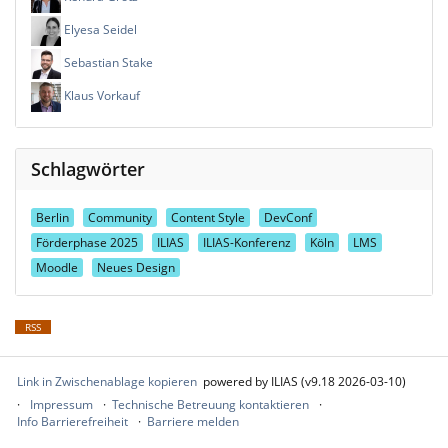
Elyesa Seidel
Sebastian Stake
Klaus Vorkauf
Schlagwörter
Berlin
Community
Content Style
DevConf
Förderphase 2025
ILIAS
ILIAS-Konferenz
Köln
LMS
Moodle
Neues Design
RSS
Link in Zwischenablage kopieren
powered by ILIAS (v9.18 2026-03-10)
Impressum
Technische Betreuung kontaktieren
Info Barrierefreiheit
Barriere melden