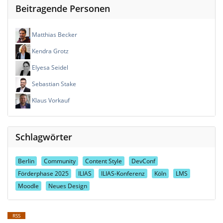
Beitragende Personen
Matthias Becker
Kendra Grotz
Elyesa Seidel
Sebastian Stake
Klaus Vorkauf
Schlagwörter
Berlin
Community
Content Style
DevConf
Förderphase 2025
ILIAS
ILIAS-Konferenz
Köln
LMS
Moodle
Neues Design
RSS