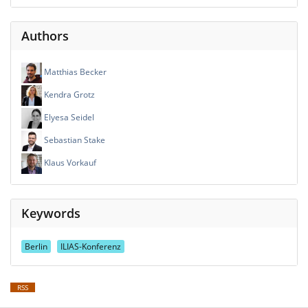
Authors
Matthias Becker
Kendra Grotz
Elyesa Seidel
Sebastian Stake
Klaus Vorkauf
Keywords
Berlin
ILIAS-Konferenz
RSS