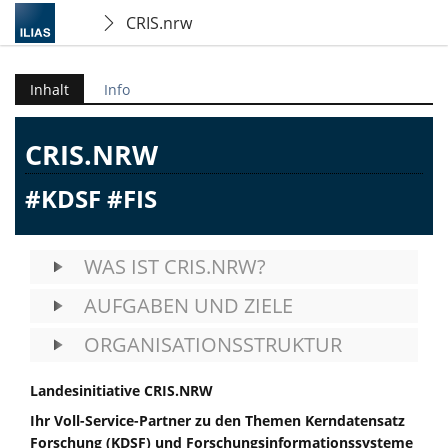
CRIS.nrw
Inhalt
Info
CRIS.NRW
#KDSF #FIS
WAS IST CRIS.NRW?
AUFGABEN UND ZIELE
ORGANISATIONSSTRUKTUR
Landesinitiative
CRIS.NRW
Ihr Voll-Service-Partner zu den Themen Kerndatensatz
Forschung (KDSF) und Forschungsinformationssysteme