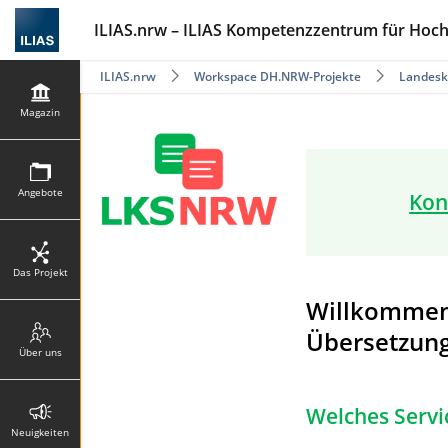
ILIAS.nrw – ILIAS Kompetenzzentrum für Hoc
ILIAS.nrw
Workspace DH.NRW-Projekte
Landes­k
Magazin
Angebote
Kon
Das Projekt
Willkommen 
Übersetzun
Über uns
Welches Servi
Neuigkeiten