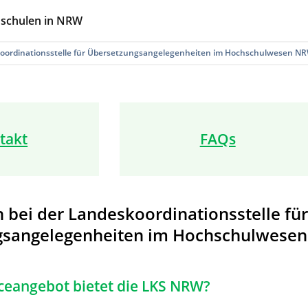
hschulen in NRW
oordinations­stelle für Über­setzungs­angelegenheiten im Hochschul­wesen N
takt
FAQs
bei der Landeskoordinationsstelle für
gsangelegenheiten im Hochschulwesen
ceangebot bietet die LKS NRW?