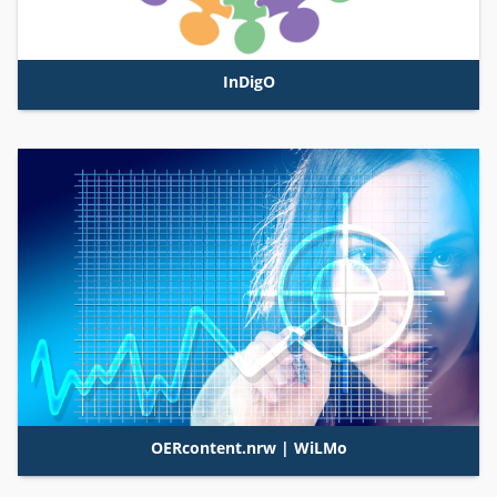
InDigO
OERcontent.nrw
| WiLMo