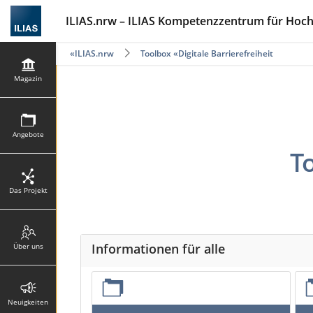
ILIAS.nrw – ILIAS Kompetenzzentrum für Hoc
ILIAS.nrw
Toolbox «Digitale Barrierefreiheit»
Magazin
Angebote
T
Das Projekt
Informationen für alle
Über uns
Neuigkeiten