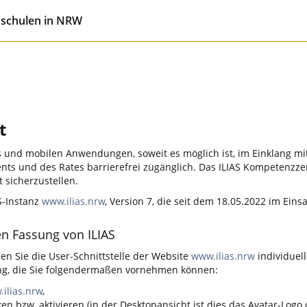
hschulen in NRW
t
und mobilen Anwendungen, soweit es möglich ist, im Einklang mit
ents und des Rates barrierefrei zugänglich. Das ILIAS Kompetenz
t sicherzustellen.
AS-Instanz
www.ilias.nrw
, Version 7, die seit dem 18.05.2022 im Einsat
en Fassung von ILIAS
en Sie die User-Schnittstelle der Website
www.ilias.nrw
individuel
lung, die Sie folgendermaßen vornehmen können:
ilias.nrw
,
ken bzw. aktivieren (in der Desktopansicht ist dies das Avatar-Logo 