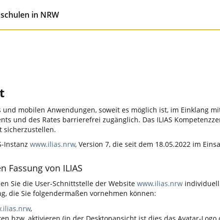
hschulen in NRW
t
und mobilen Anwendungen, soweit es möglich ist, im Einklang mit
ents und des Rates barrierefrei zugänglich. Das ILIAS Kompetenz
t sicherzustellen.
AS-Instanz
www.ilias.nrw
, Version 7, die seit dem 18.05.2022 im Einsat
en Fassung von ILIAS
en Sie die User-Schnittstelle der Website
www.ilias.nrw
individuel
lung, die Sie folgendermaßen vornehmen können:
ilias.nrw
,
ken bzw. aktivieren (in der Desktopansicht ist dies das Avatar-Logo 