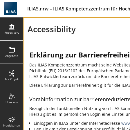
ILIAS.nrw – ILIAS Kompetenzzentrum für Hoc
Accessibility
Repository
Erklärung zur Barrierefreihei
Angebote
Das ILIAS Kompetenzzentrum macht seine Websites 
Richtlinie (EU) 2016/2102 des Europäischen Parlam
ILIAS-Entwicklerteam zurück, um die Barrierefreihei
Das Projekt
Diese Erklärung zur Barrierefreiheit gilt für die ILI
Vorabinformation zur barrierenreduziert
Über uns
Bezüglich der funktionellen Nutzung von ILIAS könn
Hierzu gibt es im persönlichen Login eine Einstel
Einloggen in ILIAS unter der Internetadresse
www.
Neuigkeiten
Den Link mit der Bezeichnung "Ihr Profilbild" klic