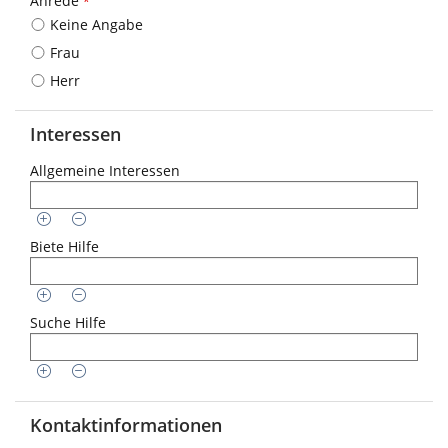
Anrede
*
folgendes
Keine Angabe
Eingabeformat
gefordert:
Frau
DD.MM.YYYY
Herr
Interessen
Allgemeine Interessen
Biete Hilfe
Suche Hilfe
Kontaktinformationen