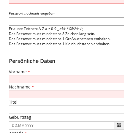
Passwort nochmals eingeben
Erlaubte Zeichen: A-Z a-z 0-9 _.+?#-*@!$%~/:;
Das Passwort muss mindestens 8 Zeichen lang sein.
Das Passwort muss mindestens 1 Großbuchstaben enthalten.
Das Passwort muss mindestens 1 Kleinbuchstaben enthalten.
Persönliche Daten
Vorname
*
Nachname
*
Titel
Geburtstag
Es
ist