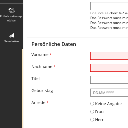
Erlaubte Zeichen: A-Z a
Kollaborationspr
Das Passwort muss mind
ojekte
Das Passwort muss min
Das Passwort muss mind
Newsletter
Persönliche Daten
Vorname
*
Nachname
*
Titel
Geburtstag
Es
ist
Anrede
folgendes
*
Keine Angabe
Eingabeformat
Frau
gefordert:
DD.MM.YYYY
Herr