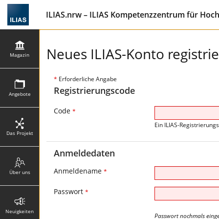
ILIAS.nrw – ILIAS Kompetenzzentrum für Hoc
Neues ILIAS-Konto registri
Magazin
*
Erforderliche Angabe
Registrierungscode
Angebote
Code
*
Ein ILIAS-Registrierung
Das Projekt
Anmeldedaten
Anmeldename
*
Über uns
Passwort
*
Neuigkeiten
Passwort nochmals eing