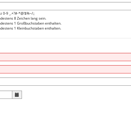
-z 0-9 _.+?#-*@!$%~/:;
estens 8 Zeichen lang sein.
destens 1 Großbuchstaben enthalten.
estens 1 Kleinbuchstaben enthalten.