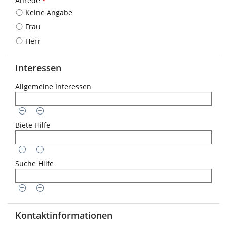
Anrede
*
folgendes
Keine Angabe
Eingabeformat
gefordert:
Frau
DD.MM.YYYY
Herr
Interessen
Allgemeine Interessen
Biete Hilfe
Suche Hilfe
Kontaktinformationen