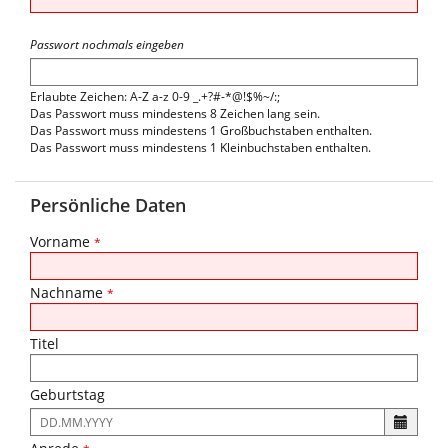
Passwort nochmals eingeben
Erlaubte Zeichen: A-Z a-z 0-9 _.+?#-*@!$%~/:;
Das Passwort muss mindestens 8 Zeichen lang sein.
Das Passwort muss mindestens 1 Großbuchstaben enthalten.
Das Passwort muss mindestens 1 Kleinbuchstaben enthalten.
Persönliche Daten
Vorname
*
Nachname
*
Titel
Geburtstag
Es
ist