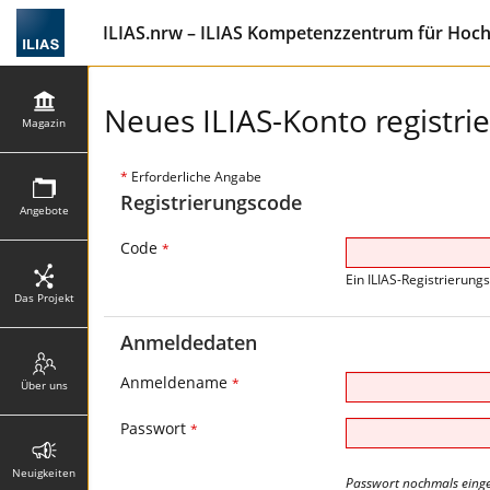
ILIAS.nrw – ILIAS Kompetenzzentrum für Hoc
Neues ILIAS-Konto registri
Magazin
*
Erforderliche Angabe
Registrierungscode
Angebote
Code
*
Ein ILIAS-Registrierung
Das Projekt
Anmeldedaten
Anmeldename
*
Über uns
Passwort
*
Neuigkeiten
Passwort nochmals eing