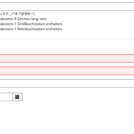
-z 0-9 _.+?#-*@!$%~/:;
estens 8 Zeichen lang sein.
destens 1 Großbuchstaben enthalten.
estens 1 Kleinbuchstaben enthalten.