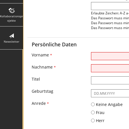
Erlaubte Zeichen: A-Z a
Kollaborationspr
Das Passwort muss mind
ojekte
Das Passwort muss min
Das Passwort muss mind
Newsletter
Persönliche Daten
Vorname
*
Nachname
*
Titel
Geburtstag
Es
ist
Anrede
folgendes
*
Keine Angabe
Eingabeformat
Frau
gefordert:
DD.MM.YYYY
Herr