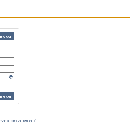
melden
melden
ldenamen vergessen?