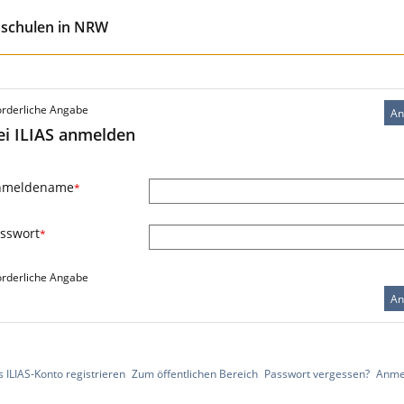
hschulen in NRW
orderliche Angabe
An
ei ILIAS anmelden
nmeldename
*
sswort
*
orderliche Angabe
An
 ILIAS-Konto registrieren
Zum öffentlichen Bereich
Passwort vergessen?
Anme