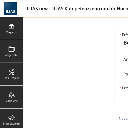
ILIAS.nrw – ILIAS Kompetenzzentrum für Hoc
Magazin
*
Erf
B
Angebote
A
Pa
Das Projekt
*
Erf
Über uns
Neues
Neuigkeiten