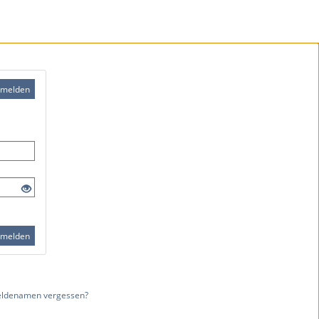
melden
melden
ldenamen vergessen?