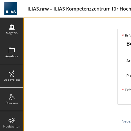
ILIAS.nrw – ILIAS Kompetenzzentrum für Hoc
Magazin
*
Erf
B
Angebote
A
Pa
Das Projekt
*
Erf
Über uns
Neues
Neuigkeiten