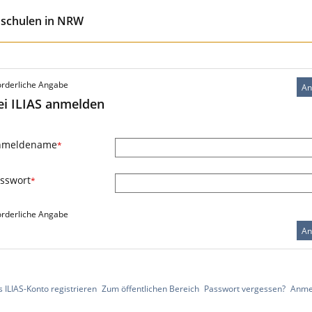
hschulen in NRW
orderliche Angabe
An
ei ILIAS anmelden
nmeldename
*
sswort
*
orderliche Angabe
An
 ILIAS-Konto registrieren
Zum öffentlichen Bereich
Passwort vergessen?
Anme